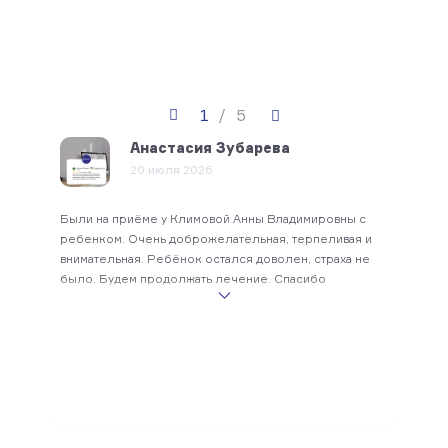
1
/
5
Анастасия Зубарева
20 июля 2026
Выбр
Были на приёме у Климовой Анны Владимировны с
лече
вного
ребенком. Очень доброжелательная, терпеливая и
Впеч
проф
й
внимательная. Ребёнок остался доволен, страха не
выра
,
было. Будем продолжать лечение. Спасибо
врач
Юрье
ную
карие
подх
проф
знан
ину
чувс
гой.
наде
и.
данн
асных,
можн