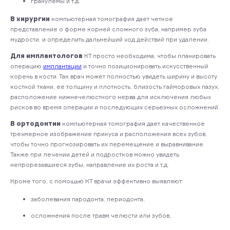
гранулемы и т.д.
В хирургии
компьютерная томография дает четкое
представление о форме корней сложного зуба, например зуба
мудрости, и определить дальнейший ход действий при удалении.
Для имплантологов
КТ просто необходима, чтобы планировать
операцию
имплантации
и точно позиционировать искусственный
корень в кости. Так врач может полностью увидеть ширину и высоту
костной ткани, ее толщину и плотность, близость гайморовых пазух,
расположение нижнечелюстного нерва для исключения любых
рисков во время операции и последующих серьезных осложнений.
В ортодонтии
компьютерная томография дает качественное
трехмерное изображение прикуса и расположения всех зубов,
чтобы точно прогнозировать их перемещение и выравнивание.
Также при лечении детей и подростков можно увидеть
непрорезавшиеся зубы, направление их роста и т.д.
Кроме того, с помощью КТ врачи эффективно выявляют:
заболевания пародонта, периодонта,
осложнения после травм челюсти или зубов,