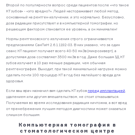
Второй по популярности вопрос среди пациентов после «что такое
КТ зубов» - «это вредно?». Людей настораживает любой метод,
основанный на рентген-излучении, и это нормально. Безусловно,
доза радиации присутствует и в компьютерной томографии, но
решающим фактором становится ее уровень, а он минимален!
Нормы рентгеновского излучения строго ограничиваются
предписаниями СанПиН 2.6.1.1192-03. В них указано, что за один
сеанс КТ пациент получает всего 40-50 мкЗв (микрозиверт), а
допустимая доза составляет 3500 мкЗв в год. Даже большая 3Д КТ
зубов излучает в 10 раз меньше радиации, чем обычная
рентгенография. Выходит, при такой минимальной нагрузке можно
сделать почти 100 процедур КТ в год без малейшего вреда для
здоровья.
Если ваш врач назначил вам сделать КТ зубов
перед имплантацией
,
удалением или другим вмешательством, не стоит отказываться.
Получаемая во время исследования радиация ничтожна, а вот вред
от пренебрежения лучшим методом диагностики может оказаться
слишком большим.
Компьютерная томография в
стоматологическом центре