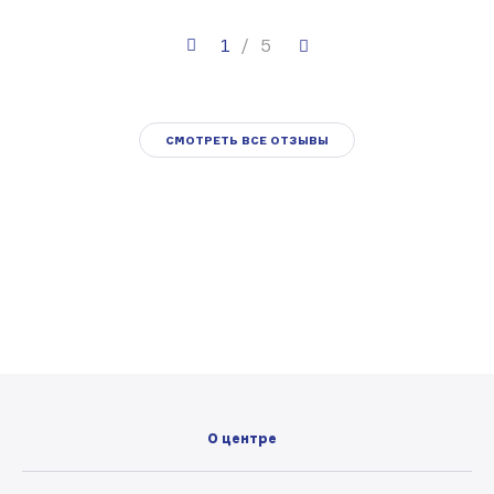
редк
1
/
5
СМОТРЕТЬ ВСЕ ОТЗЫВЫ
О центре