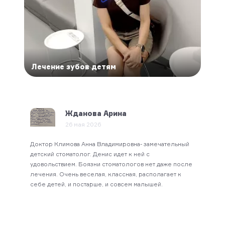
Лечение зубов детям
Леч
Жданова Арина
26 мая 2026
Доктор Климова Анна Владимировна- замечательный
Огром
е.
детский стоматолог. Денис идет к ней с
Яновс
рече с
удовольствием. Боязни стоматологов нет даже после
Давно
ом
лечения. Очень веселая, классная, располагает к
душев
себе детей, и постарше, и совсем малышей.
таким
ие.
тебя