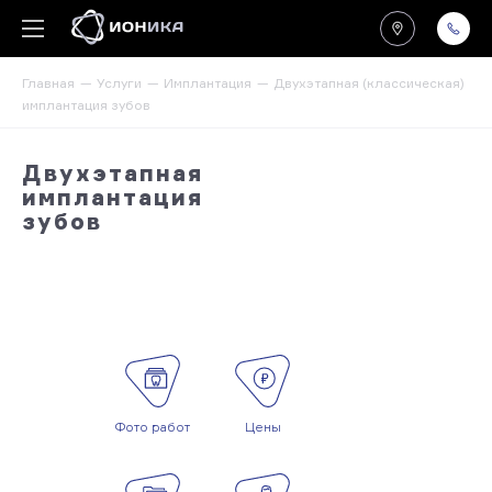
Главная
Услуги
Имплантация
Двухэтапная (классическая)
имплантация зубов
Двухэтапная
имплантация
зубов
Фото работ
Цены