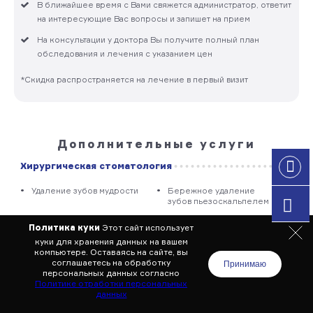
В ближайшее время с Вами свяжется администратор, ответит
на интересующие Вас вопросы и запишет на прием
На консультации у доктора Вы получите полный план
обследования и лечения с указанием цен
*Скидка распространяется на лечение в первый визит
Дополнительные услуги
Хирургическая стоматология
Удаление зубов мудрости
Бережное удаление
зубов пьезоскальпелем
Коррекция уздечки языка
Удаление зубов
Политика куки
Этот сайт использует
и губы
куки для хранения данных на вашем
Апикальная хирургия
Удаление зубов под
компьютере. Оставаясь на сайте,
вы
наркозом
соглашаетесь на обработку
Принимаю
персональных данных согласно
Удаление зубов и
Пластика предверия
Политике отработки персональных
последующая
полости рта
данных
имплантация
Микрохирургия
Лазер в хирургии