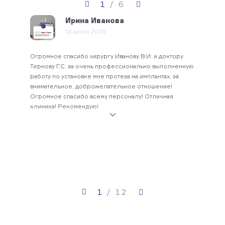
1
/
6
Ирина Иванова
16 июля 2026
гиену,
Огромное спасибо хирургу Иванову В.И. и доктору
Лучша
чего
Тернову Г.С. за очень профессионально выполненную
профе
все
работу по установке мне протеза на имплантах, за
персо
(за
внимательное, доброжелательное отношение!
прият
ному
Огромное спасибо всему персоналу! Отличная
благо
клиника! Рекомендую!
оказа
благо
Рамин
позит
Алекс
сении
Ольга
One l
как вы
ивать
усть
1
/
12
блемой
тный