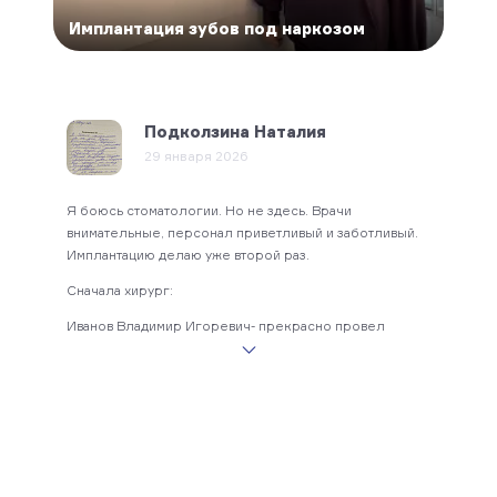
Имплантация зубов под наркозом
Имп
Подколзина Наталия
29 января 2026
Я, Ск
Я боюсь стоматологии. Но не здесь. Врачи
ира
импла
внимательные, персонал приветливый и заботливый.
Григо
Имплантацию делаю уже второй раз.
и
довол
страх
Сначала хирург:
разго
Иванов Владимир Игоревич- прекрасно провел
страш
операцию, все проходит по плану. Аппаратура, чистота
работ
в клинике. И не больно и не страшно!
Спасибо Ионика!