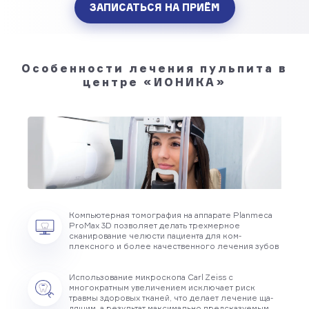
ЗАПИСАТЬСЯ НА ПРИЁМ
Особенности лечения пульпита в
центре «ИОНИКА»
Компьютерная томография на аппарате Planmeca
ProMax 3D позволяет делать трехмерное
сканирование челюсти пациента для ком­
плексного и более качест­венного лечения зубов
Использование микроскопа Carl Zeiss с
многократным увеличением исключает риск
травмы здоровых тка­ней, что делает лечение ща­
дящим, а результат макси­мально предсказуемым