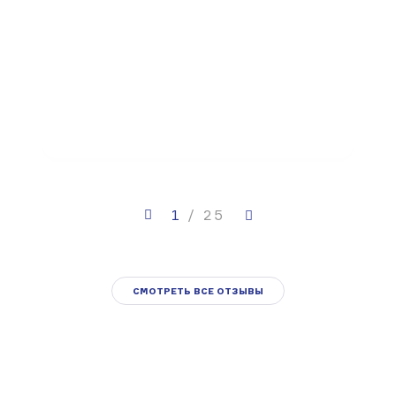
лечен
врачи
и:
довол
 всё
хирур
Динар
1
/
25
СМОТРЕТЬ ВСЕ ОТЗЫВЫ