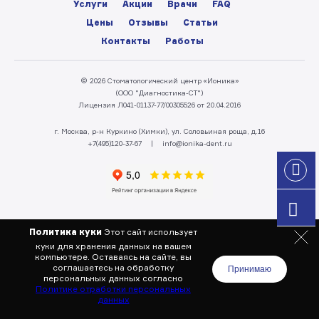
Услуги
Акции
Врачи
FAQ
Цены
Отзывы
Статьи
Контакты
Работы
© 2026 Стоматологический центр «Ионика»
(ООО "Диагностика-СТ")
Лицензия Л041-01137-77/00305526 от 20.04.2016
г. Москва, р-н Куркино (Химки), ул. Соловьиная роща, д.16
+7(495)120-37-67
|
info@ionika-dent.ru
Политика куки
Этот сайт использует
куки для хранения данных на вашем
компьютере. Оставаясь на сайте,
вы
соглашаетесь на обработку
Принимаю
персональных данных согласно
Политике отработки персональных
данных