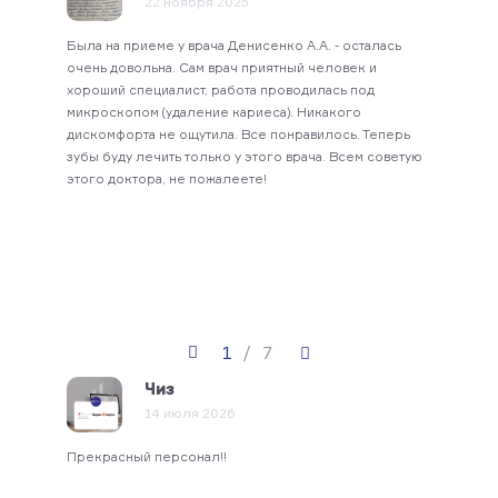
22 ноября 2025
овне
Была на приеме у врача Денисенко А.А. - осталась
Была 
се мои
очень довольна. Сам врач приятный человек и
докто
ливала
хороший специалист, работа проводилась под
на мо
ре
микроскопом (удаление кариеса). Никакого
докт
дискомфорта не ощутила. Все понравилось. Теперь
зубы буду лечить только у этого врача. Всем советую
этого доктора, не пожалеете!
1
/
7
Чиз
14 июля 2026
Прекрасный персонал!!
овны,
Благо
мом и
профе