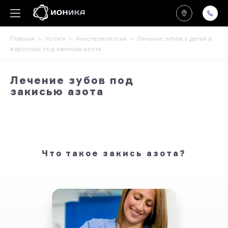
Главная
Услуги
Анестезиология
Лечение зубов у детей и
взрослых под закисью азота
Лечение зубов под
закисью азота
Что такое закись азота?