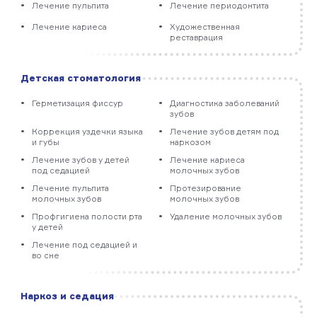
Лечение пульпита
Лечение периодонтита
Лечение кариеса
Художественная
реставрация
Детская стоматология
Герметизация фиссур
Диагностика заболеваний
зубов
Коррекция уздечки языка
Лечение зубов детям под
и губы
наркозом
Лечение зубов у детей
Лечение кариеса
под седацией
молочных зубов
Лечение пульпита
Протезирование
молочных зубов
молочных зубов
Профгигиена полости рта
Удаление молочных зубов
у детей
Лечение под седацией и
во сне
Наркоз и седация