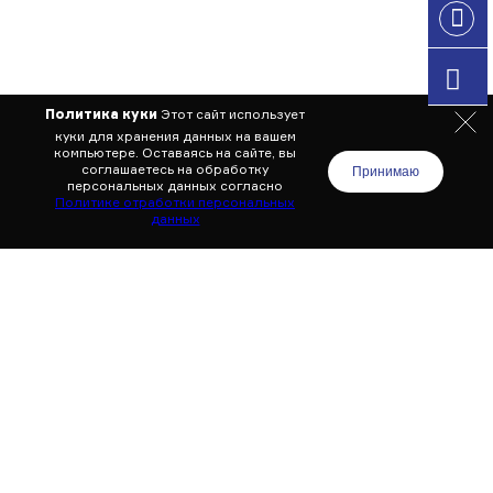
Политика куки
Этот сайт использует
куки для хранения данных на вашем
компьютере. Оставаясь на сайте,
вы
соглашаетесь на обработку
Принимаю
персональных данных согласно
Политике отработки персональных
данных
О центре
Услуги
Акции
Врачи
FAQ
Цены
Отзывы
Статьи
Контакты
Работы
© 2026 Стоматологический центр «Ионика»