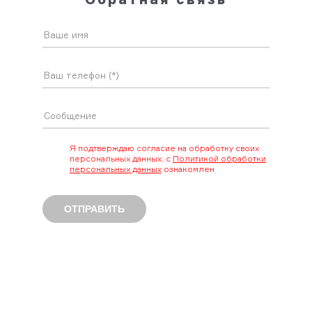
9:00 до 21:00
г. Москва, р-н Куркино (Химки),
ул. Соловьиная роща, д.16
Я подтверждаю согласие на обработку своих
персональных данных, с
Политикой обработки
персональных данных
ознакомлен
ОТПРАВИТЬ