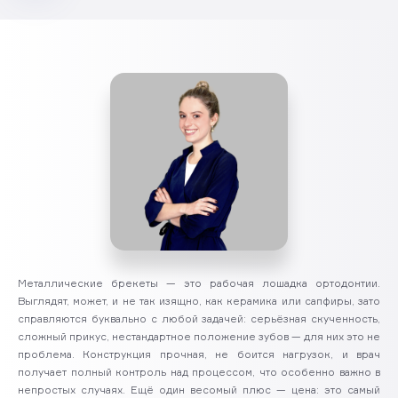
Металлические брекеты — это рабочая лошадка ортодонтии.
Выглядят, может, и не так изящно, как керамика или сапфиры, зато
справляются буквально с любой задачей: серьёзная скученность,
сложный прикус, нестандартное положение зубов — для них это не
проблема. Конструкция прочная, не боится нагрузок, и врач
получает полный контроль над процессом, что особенно важно в
непростых случаях. Ещё один весомый плюс — цена: это самый