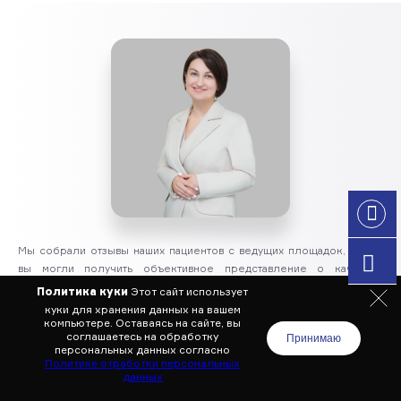
Мы собрали отзывы наших пациентов с ведущих площадок, чтобы
вы могли получить объективное представление о качестве
лечения, уровне сервиса и подходе специалистов. Для нас это не
Политика куки
Этот сайт использует
только обратная связь, но и важная основа доверия.
куки для хранения данных на вашем
компьютере. Оставаясь на сайте,
вы
соглашаетесь на обработку
Принимаю
персональных данных согласно
Ольшанская Мария
Политике отработки персональных
данных
Управляющий директор