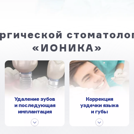
ргической стоматоло
«ИОНИКА»
Удаление зубов
Коррекция
и последующая
уздечки языка
имплантация
и губы