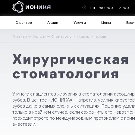
Пн - Вс 9:00 — 21:00
О центре
Акции
Услуги
Цены
Вра
Главная
Услуги
Стоматология хирургическая
Хирургическая
стоматология
У многих пациентов хирургия в стоматологии ассоциир
зубов. В центре «ИОНИКА» , напротив, усилия хирурго
зубов даже в самых сложных ситуациях. Решение удал
только в крайнем случае, если сохранить его невозмо
проходит строго по международным протоколам с при
анестезии.