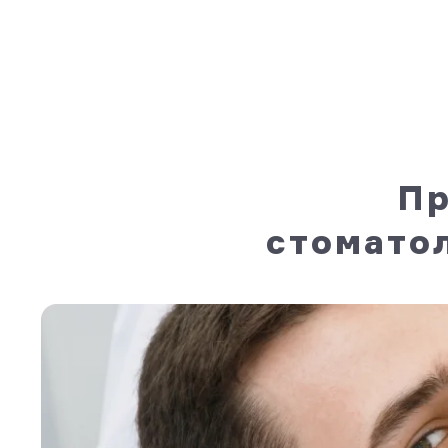
Пр
стомато