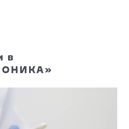
и в
«ИОНИКА»