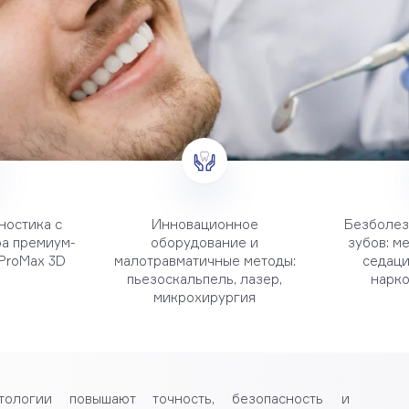
ностика с
Инновационное
Безболез
а премиум-
оборудование и
зубов: м
ProMax 3D
малотравматичные методы:
седаци
пьезоскальпель, лазер,
нарко
микрохирургия
тологии повышают точность, безопасность и