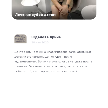
Лечение зубов детям
Леч
Жданова Арина
26 мая 2026
Доктор Климова Анна Владимировна- замечательный
Огром
е.
детский стоматолог. Денис идет к ней с
Яновс
рече с
удовольствием. Боязни стоматологов нет даже после
Давно
ом
лечения. Очень веселая, классная, располагает к
душев
себе детей, и постарше, и совсем малышей.
таким
ие.
тебя