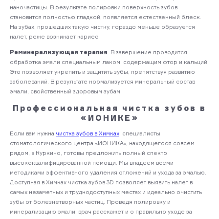
наночастицы. В результате полировки поверхность зубов
становится полностью гладкой, появляется естественный блеск.
На зубах, прошедших такую чистку, гораздо меньше образуется
налет, реже возникает кариес.
Реминерализующая терапия
. В завершение проводится
обработка эмали специальным лаком, содержащим фтор и кальций.
Это позволяет укрепить и защитить зубы, препятствуя развитию
заболеваний. В результате нормализуется минеральный состав
эмали, свойственный здоровым зубам.
Профессиональная чистка зубов в
«ИОНИКЕ»
Если вам нужна
чистка зубов в Химках
, специалисты
стоматологического центра «ИОНИКА», находящегося совсем
рядом, в Куркино, готовы предложить полный спектр
высококвалифицированной помощи. Мы владеем всеми
методиками эффективного удаления отложений и ухода за эмалью.
Доступная в Химках чистка зубов 3D позволяет выявить налет в
самых незаметных и труднодоступных местах и идеально очистить
зубы от болезнетворных частиц. Проведя полировку и
минерализацию эмали, врач расскажет и о правильно уходе за