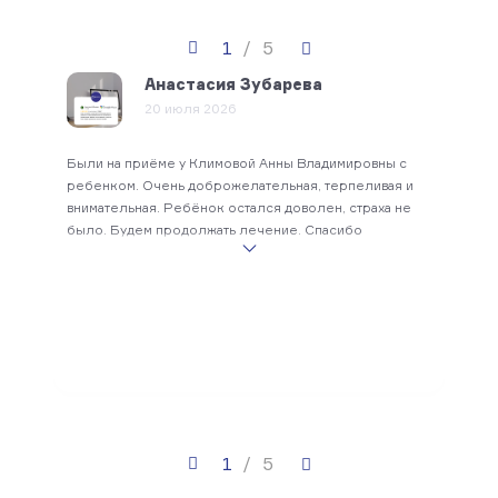
1
/
5
Анастасия Зубарева
20 июля 2026
Выбр
Были на приёме у Климовой Анны Владимировны с
лече
вного
ребенком. Очень доброжелательная, терпеливая и
Впеч
проф
й
внимательная. Ребёнок остался доволен, страха не
выра
,
было. Будем продолжать лечение. Спасибо
врач
Юрье
ную
карие
подх
проф
знан
ину
чувс
гой.
наде
и.
данн
асных,
можн
редк
1
/
5