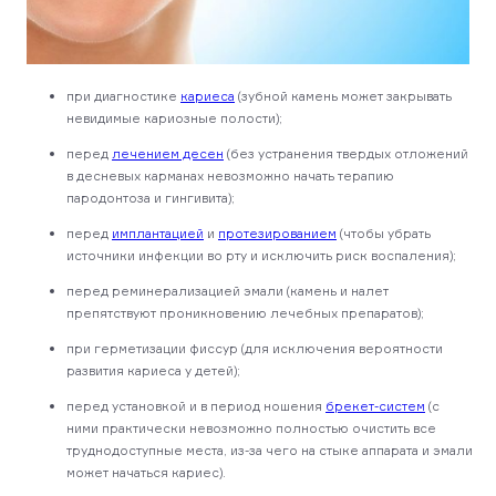
при диагностике
кариеса
(зубной камень может закрывать
невидимые кариозные полости);
перед
лечением десен
(без устранения твердых отложений
в десневых карманах невозможно начать терапию
пародонтоза и гингивита);
перед
имплантацией
и
протезированием
(чтобы убрать
источники инфекции во рту и исключить риск воспаления);
перед реминерализацией эмали (камень и налет
препятствуют проникновению лечебных препаратов);
при герметизации фиссур (для исключения вероятности
развития кариеса у детей);
перед установкой и в период ношения
брекет-систем
(с
ними практически невозможно полностью очистить все
труднодоступные места, из-за чего на стыке аппарата и эмали
может начаться кариес).