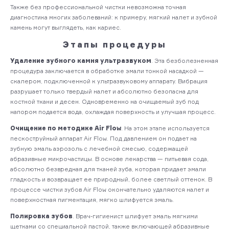
Также без профессиональной чистки невозможна точная
диагностика многих заболеваний: к примеру, мягкий налет и зубной
камень могут выглядеть, как кариес.
Этапы процедуры
Удаление зубного камня ультразвуком
. Эта безболезненная
процедура заключается в обработке эмали тонкой насадкой —
скалером, подключенной к ультразвуковому аппарату. Вибрация
разрушает только твердый налет и абсолютно безопасна для
костной ткани и десен. Одновременно на очищаемый зуб под
напором подается вода, охлаждая поверхность и улучшая процесс.
Очищение по методике Air Flow
. На этом этапе используется
пескоструйный аппарат Air Flow. Под давлением он подает на
зубную эмаль аэрозоль с лечебной смесью, содержащей
абразивные микрочастицы. В основе лекарства — питьевая сода,
абсолютно безвредная для тканей зуба, которая придает эмали
гладкость и возвращает ее природный, более светлый оттенок. В
процессе чистки зубов Air Flow окончательно удаляются налет и
поверхностная пигментация, мягко шлифуется эмаль.
Полировка зубов
. Врач-гигиенист шлифует эмаль мягкими
щетками со специальной пастой, также включающей абразивные