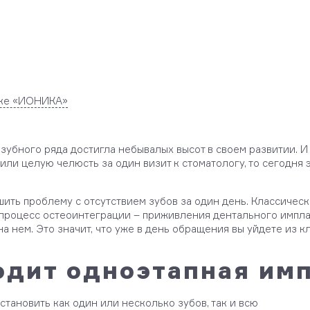
ике «ИОНИКА»
зубного ряда достигла небывалых высот в своем развитии. И 
или целую челюсть за один визит к стоматологу, то сегодня 
ить проблему с отсутствием зубов за один день. Классичес
в) процесс остеоинтеграции – приживления дентального импл
а нем. Это значит, что уже в день обращения вы уйдете из 
одит одноэтапная им
ановить как один или несколько зубов, так и всю