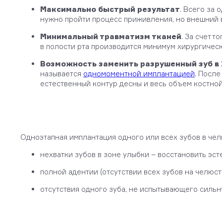
Максимально быстрый результат
. Всего за
нужно пройти процесс приживления, но внешний в
Минимальный травматизм тканей
. За счет 
в полости рта производится минимум хирургическ
Возможность заменить разрушенный зуб в 
называется
одномоментной имплантацией
. После
естественный контур десны и весь объем костной
Одноэтапная имплантация одного или всех зубов в челю
нехватки зубов в зоне улыбки – восстановить эс
полной адентии (отсутствии всех зубов на челюсти
отсутствия одного зуба, не испытывающего сильн