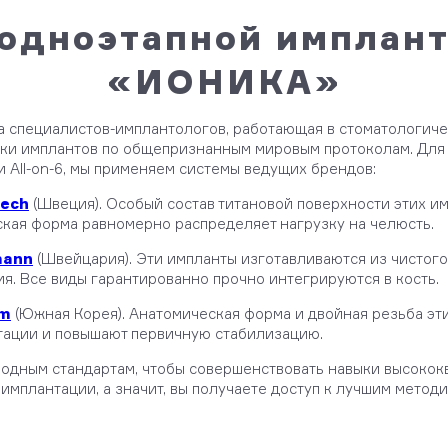
одноэтапной имплант
«ИОНИКА»
а специалистов-имплантологов, работающая в стоматологич
ки имплантов по общепризнанным мировым протоколам. Для 
 All-on-6, мы применяем системы ведущих брендов:
Tech
(Швеция). Особый состав титановой поверхности этих им
кая форма равномерно распределяет нагрузку на челюсть.
mann
(Швейцария). Эти импланты изготавливаются из чистого 
я. Все виды гарантированно прочно интегрируются в кость.
um
(Южная Корея). Анатомическая форма и двойная резьба эт
тации и повышают первичную стабилизацию.
родным стандартам, чтобы совершенствовать навыки высок
имплантации, а значит, вы получаете доступ к лучшим методи