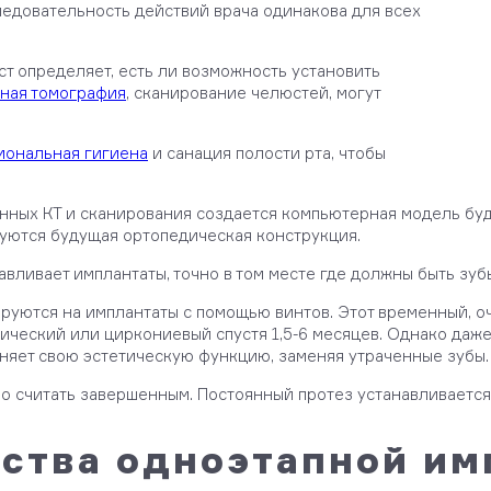
оследовательность действий врача одинакова для всех
ст определяет, есть ли возможность установить
ная томография
, сканирование челюстей, могут
иональная гигиена
и санация полости рта, чтобы
анных КТ и сканирования создается компьютерная модель буд
руются будущая ортопедическая конструкция.
авливает имплантаты, точно в том месте где должны быть зуб
ируются на имплантаты с помощью винтов. Этот временный, 
мический или циркониевый спустя 1,5-6 месяцев. Однако да
лняет свою эстетическую функцию, заменяя утраченные зубы.
о считать завершенным. Постоянный протез устанавливается
ства одноэтапной им