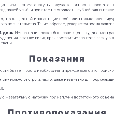
 один визит к стоматологу вы получаете полностью восстанов
ид вашей улыбки при этом не страдает – зубной ряд выгляд
того, что для данной имплантации необходим только один хирур
ого вмешательства. Таким образом, ускоряется время зажив
1 день
. Имплантация может быть совмещена с удалением ра
 удаления, в тот же визит, врач поставит имплантат в свежую
 ткани.
Показания
сти бывает просто необходима, и прежде всего это происход
тетику можно быстро и, часто, даже незаметно для окружающи
),
ую жевательную нагрузку, при наличии достаточного объема
Противопоказания