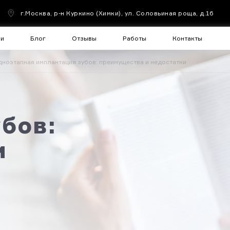
г.Москва, р-н Куркино (Химки), ул. Соловьиная роща, д.16
чи
Блог
Отзывы
Работы
Контакты
ноэтапная имплантация зубов: преимущества и недостатки
бов:
и