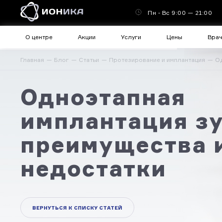
Пн - Вс 9:00 — 21:00
О центре
Акции
Услуги
Цены
Вра
Главная
Блог
Статьи
Протезирование и имплантация
Од
Одноэтапная
имплантация зу
преимущества 
недостатки
ВЕРНУТЬСЯ К СПИСКУ СТАТЕЙ