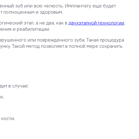
ленный зуб или всю челюсть. Имплантату еще будет
ит полноценным и здоровым.
гический этап, а не два, как в
двухэтапной технологии
,
ления и реабилитации.
зрушенного или поврежденного зуба. Такая процедура
 лунку. Такой метод позволяет в полной мере сохранить
ит в случае:
х,
 кости.