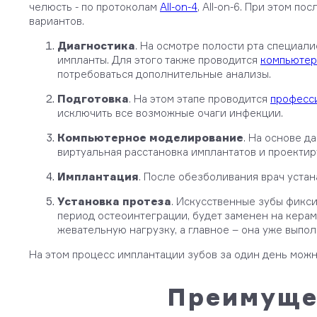
челюсть - по протоколам
All-on-4
, All-on-6. При этом п
вариантов.
Диагностика
. На осмотре полости рта специали
импланты. Для этого также проводится
компьютер
потребоваться дополнительные анализы.
Подготовка
. На этом этапе проводится
професс
исключить все возможные очаги инфекции.
Компьютерное моделирование
. На основе д
виртуальная расстановка имплантатов и проекти
Имплантация
. После обезболивания врач устан
Установка протеза
. Искусственные зубы фикс
период остеоинтеграции, будет заменен на кера
жевательную нагрузку, а главное – она уже выпо
На этом процесс имплантации зубов за один день можн
Преимуще