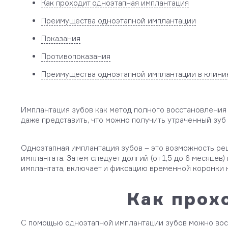
Как проходит одноэтапная имплантация
Преимущества одноэтапной имплантации
Показания
Противопоказания
Преимущества одноэтапной имплантации в клин
Имплантация зубов как метод полного восстановления 
даже представить, что можно получить утраченный зуб 
Одноэтапная имплантация зубов – это возможность реш
имплантата. Затем следует долгий (от 1,5 до 6 месяце
имплантата, включает и фиксацию временной коронки н
Как прох
С помощью одноэтапной имплантации зубов можно восст