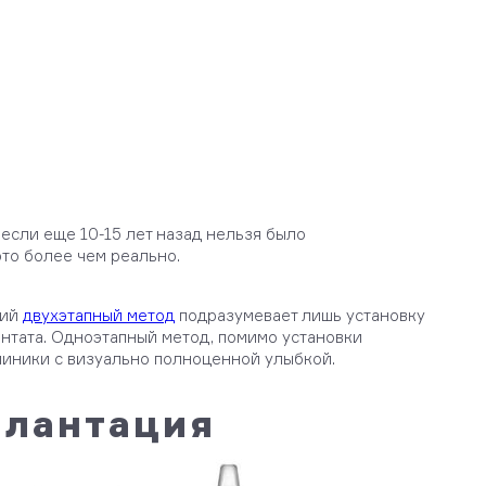
если еще 10-15 лет назад нельзя было
это более чем реально.
кий
двухэтапный метод
подразумевает лишь установку
антата. Одноэтапный метод, помимо установки
клиники с визуально полноценной улыбкой.
плантация