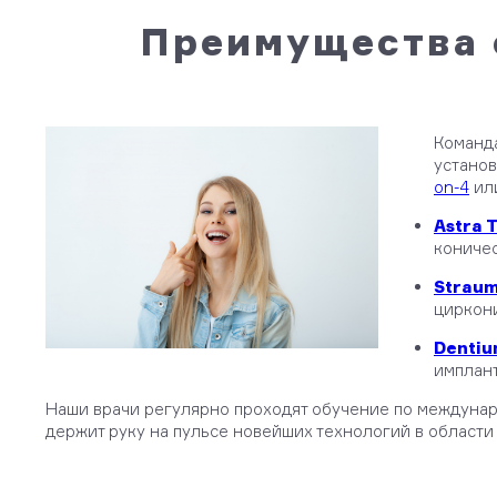
Преимущества 
Команд
установ
on-4
или
Astra 
коничес
Strau
циркони
Denti
имплан
Наши врачи регулярно проходят обучение по междуна
держит руку на пульсе новейших технологий в области 