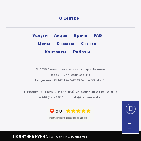
О центре
Услуги
Акции
Врачи
FAQ
Цены
Отзывы
Статьи
Контакты
Работы
© 2026 Стоматологический центр «Ионика»
(ООО "Диагностика-СТ")
Лицензия Л041-01137-77/00305526 от 20.04.2016
г. Москва, р-н Куркино (Химки), ул. Соловьиная роща, д.16
+7(495)120-37-67
|
info@ionika-dent.ru
Политика куки
Этот сайт использует