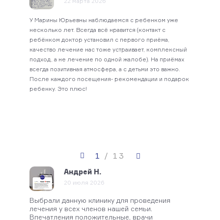
22 марта 2026
У Марины Юрьевны наблюдаемся с ребенком уже
Очень
мание.
несколько лет. Всегда всё нравится (контакт с
щепит
ребёнком доктор установил с первого приёма,
благо
качество лечение нас тоже устраивает, комплексный
ортод
подход, а не лечение по одной жалобе). На приёмах
комфо
всегда позитивная атмосфера, а с детьми это важно.
После каждого посещения- рекомендации и подарок
ребенку. Это плюс!
1
/
13
Андрей Н.
20 июля 2026
Выбрали данную клинику для проведения
Прек
лечения у всех членов нашей семьи.
Впечатления положительные, врачи