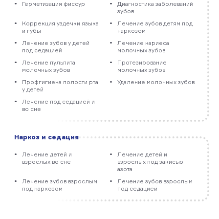
Герметизация фиссур
Диагностика заболеваний
зубов
Коррекция уздечки языка
Лечение зубов детям под
и губы
наркозом
Лечение зубов у детей
Лечение кариеса
под седацией
молочных зубов
Лечение пульпита
Протезирование
молочных зубов
молочных зубов
Профгигиена полости рта
Удаление молочных зубов
у детей
Лечение под седацией и
во сне
Наркоз и седация
Лечение детей и
Лечение детей и
взрослых во сне
взрослых под закисью
азота
Лечение зубов взрослым
Лечение зубов взрослым
под наркозом
под седацией