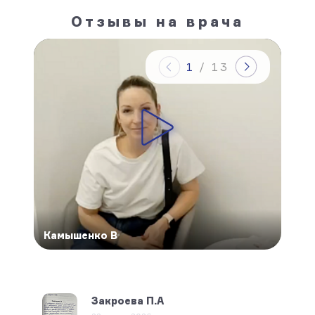
Отзывы на врача
1
/
13
Камышенко В
Бату
Закроева П.А