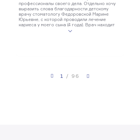
профессионалы своего дела. Отдельно хочу
выразить слова благодарности детскому
врачу стоматологу Федоровской Марине
Юрьевне, с которой проводили лечение
кариеса у моего сына (4 года). Врач находит
подход к ребенку, лечение проводит
профессионально, эффективно и с полным
знанием дела. С Мариной Юрьевной
чувствуешь, что твой ребенок находится в
надежных руках. По итогу можно сказать, что в
данной клинике собрались врачи, которым
можно доверять и это сегодня большая
редкость.
1
/
96