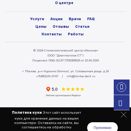
О центре
Услуги
Акции
Врачи
FAQ
Цены
Отзывы
Статьи
Контакты
Работы
© 2026 Стоматологический центр «Ионика»
(ООО "Диагностика-СТ")
Лицензия Л041-01137-77/00305526 от 20.04.2016
г. Москва, р-н Куркино (Химки), ул. Соловьиная роща, д.16
+7(495)120-37-67
|
info@ionika-dent.ru
Политика куки
Этот сайт использует
куки для хранения данных на вашем
компьютере. Оставаясь на сайте,
вы
соглашаетесь на обработку
Принимаю