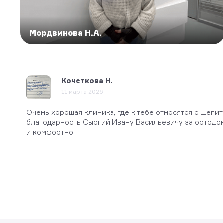
Мордвинова Н.А.
Кочеткова Н.
@Викто
11 марта 2026
26 авгус
Самые лучшие ком
Очень хорошая клиника, где к тебе относятся с щеп
благодарность Сыргий Ивану Васильевичу за ортодон
и комфортно.