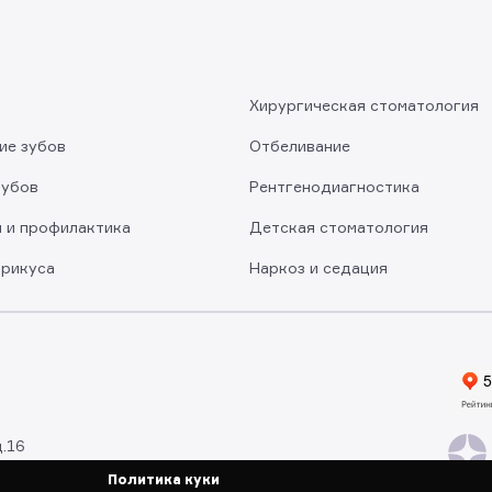
в
Хирургическая стоматология
ие зубов
Отбеливание
зубов
Рентгено­диагностика
н и профилактика
Детская стоматология
прикуса
Наркоз и седация
д.16
Политика куки