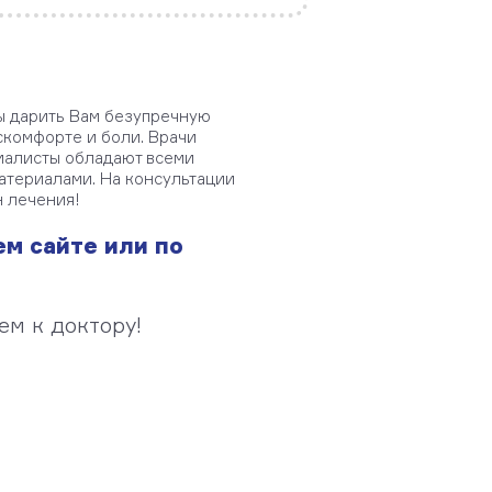
ы дарить Вам безупречную
скомфорте и боли. Врачи
иалисты обладают всеми
атериалами. На консультации
н лечения!
ем сайте или по
ем к доктору!