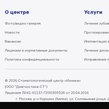
О центре
Услуги
Фото/видео галерея
Лечение зубо
Новости
Протезирован
Вакансии
Имплантация 
Лицензии и нормативные документы
Лечение десе
Политика конфиденциальности
Исправление 
© 2026 Стоматологический центр «Ионика»
(ООО "Диагностика-СТ")
Лицензия Л041-01137-77/00305526 от 20.04.2016
г. Москва, р-н Куркино (Химки), ул. Соловьиная роща, 
+7(495)120-37-67
|
info@ionika-dent.ru