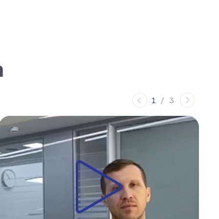
а
1
/
3