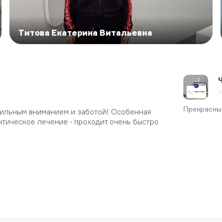
Титова Екатерина Витальевна
рия Н.
Гу
та 2024
14 
1
петентные врачи
Прекрасный
итильным вниманием и заботой! Особенная
Благодарю д
тическое лечение - проходит очень быстро
качественно
Реабилитаци
Валерьевичу
Всем реком