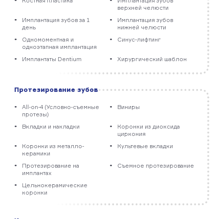
Костная пластика
Имплантация зубов
верхней челюсти
Имплантация зубов за 1
Имплантация зубов
день
нижней челюсти
Одномоментная и
Синус-лифтинг
одноэтапная имплантация
Имплантаты Dentium
Хирургический шаблон
Протезирование зубов
All-on-4 (Условно-съемные
Виниры
протезы)
Вкладки и накладки
Коронки из диоксида
циркония
Коронки из металло­
Культевые вкладки
керамики
Протезирование на
Съемное протезирование
имплантах
Цельно­керамические
коронки