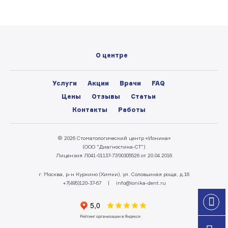
О центре
Услуги
Акции
Врачи
FAQ
Цены
Отзывы
Статьи
Контакты
Работы
© 2026 Стоматологический центр «Ионика»
(ООО "Диагностика-СТ")
Лицензия Л041-01137-77/00305526 от 20.04.2016
г. Москва, р-н Куркино (Химки), ул. Соловьиная роща, д.16
+7(495)120-37-67
|
info@ionika-dent.ru