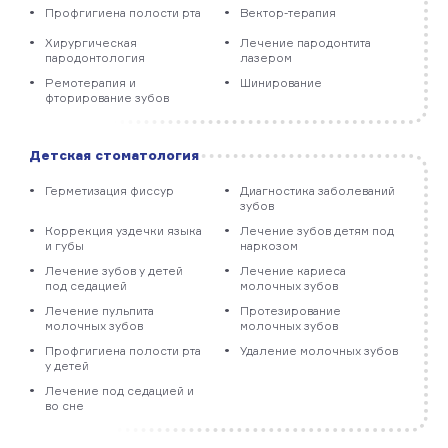
Профгигиена полости рта
Вектор-терапия
Хирургическая
Лечение пародонтита
пародонтология
лазером
Ремотерапия и
Шинирование
фторирование зубов
Детская стоматология
Герметизация фиссур
Диагностика заболеваний
зубов
Коррекция уздечки языка
Лечение зубов детям под
и губы
наркозом
Лечение зубов у детей
Лечение кариеса
под седацией
молочных зубов
Лечение пульпита
Протезирование
молочных зубов
молочных зубов
Профгигиена полости рта
Удаление молочных зубов
у детей
Лечение под седацией и
во сне