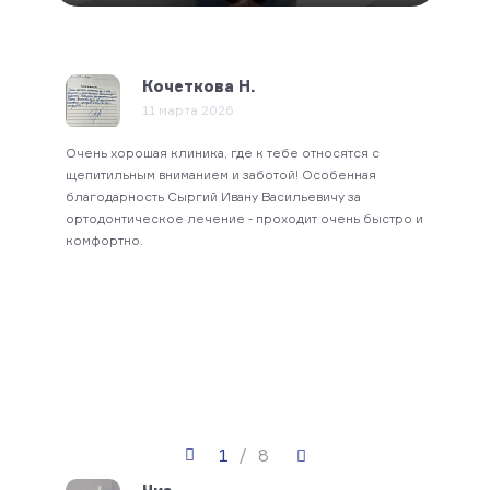
Кочеткова Н.
11 марта 2026
Огро
Очень хорошая клиника, где к тебе относятся с
перс
мание.
щепитильным вниманием и заботой! Особенная
проф
благодарность Сыргий Ивану Васильевичу за
свое
ортодонтическое лечение - проходит очень быстро и
хоро
комфортно.
услу
1
/
8