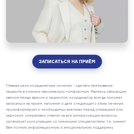
ЗАПИСАТЬСЯ НА ПРИЁМ
Главная цель координатора лечения – сделать пребывание
пациента в клинике максимально комфортным. Являясь связующим
звеном между врачом и пациентом, координатор всегда поможет
записаться на прием, напомнит о дате следующего этапа лечения,
проинформирует о необходимых анализах перед операцией или
наркозом, оперативно ответит на все интересующие вопросы,
организует консультацию со смежными специалистами, т.е. окажет
Вам полную информационную и эмоциональную поддержку.