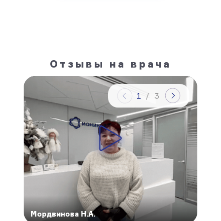
Отзывы на врача
1
/
3
Мордвинова Н.А.
Тит