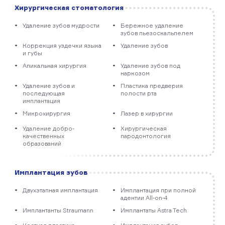
Хирургическая стоматология
Удаление зубов мудрости
Бережное удаление
зубов пьезоскальпелем
Коррекция уздечки языка
Удаление зубов
и губы
Апикальная хирургия
Удаление зубов под
наркозом
Удаление зубов и
Пластика предверия
последующая
полости рта
имплантация
Микрохирургия
Лазер в хирургии
Удаление добро­
Хирургическая
качественных
пародонтология
образований
Имплантация зубов
Двухэтапная имплантация
Имплантация при полной
адентии All-on-4
Имплантанты Straumann
Имплантаты Astra Tech