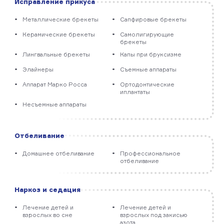
Исправление прикуса
Металлические брекеты
Сапфировые брекеты
Керамические брекеты
Самолигирующие
брекеты
Лингвальные брекеты
Капы при бруксизме
Элайнеры
Съемные аппараты
Аппарат Марко Росса
Ортодонтические
иплантаты
Несъемные аппараты
Отбеливание
Домашнее отбеливание
Профессиональное
отбеливание
Наркоз и седация
Лечение детей и
Лечение детей и
взрослых во сне
взрослых под закисью
азота