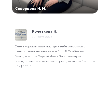
Скворцова Н. М.
Мед
Кочеткова Н.
11 марта 2026
Огро
Очень хорошая клиника, где к тебе относятся с
Серг
мание.
щепитильным вниманием и заботой! Особенная
отно
благодарность Сыргий Ивану Васильевичу за
проф
ортодонтическое лечение - проходит очень быстро и
спас
комфортно.