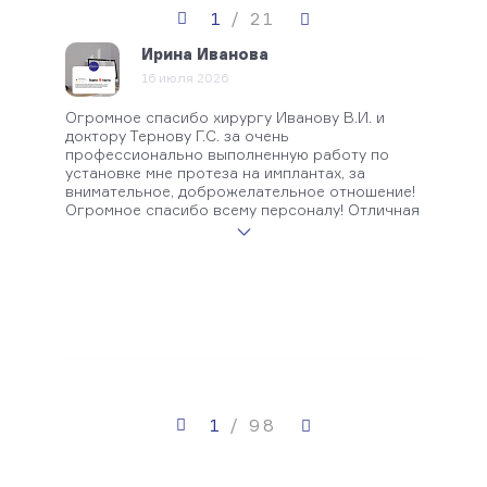
1
/
21
Ирина Иванова
16 июля 2026
Огромное спасибо хирургу Иванову В.И. и
Прек
доктору Тернову Г.С. за очень
профессионально выполненную работу по
установке мне протеза на имплантах, за
внимательное, доброжелательное отношение!
Огромное спасибо всему персоналу! Отличная
клиника! Рекомендую!
1
/
98