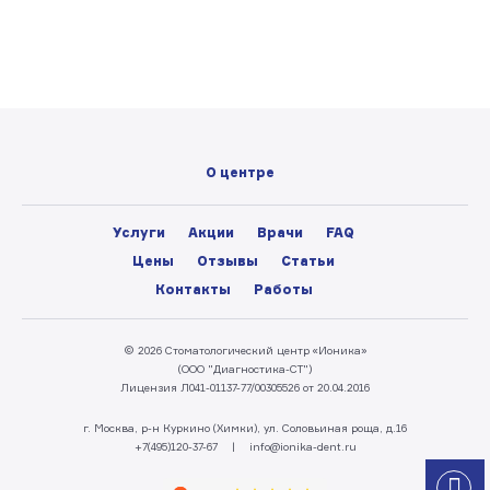
О центре
Услуги
Акции
Врачи
FAQ
Цены
Отзывы
Статьи
Контакты
Работы
© 2026 Стоматологический центр «Ионика»
(ООО "Диагностика-СТ")
Лицензия Л041-01137-77/00305526 от 20.04.2016
г. Москва, р-н Куркино (Химки), ул. Соловьиная роща, д.16
+7(495)120-37-67
|
info@ionika-dent.ru