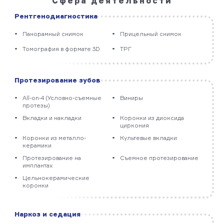
Сфера деятельности
Рентгено­диагностика
Панорамный снимок
Прицельный снимок
Томография в формате 3D
ТРГ
Протезирование зубов
All-on-4 (Условно-съемные
Виниры
протезы)
Вкладки и накладки
Коронки из диоксида
циркония
Коронки из металло­
Культевые вкладки
керамики
Протезирование на
Съемное протезирование
имплантах
Цельно­керамические
коронки
Наркоз и седация