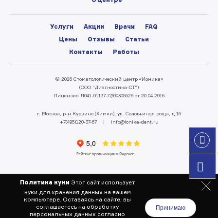
Услуги
Акции
Врачи
FAQ
Цены
Отзывы
Статьи
Контакты
Работы
© 2026 Стоматологический центр «Ионика»
(ООО "Диагностика-СТ")
Лицензия Л041-01137-77/00305526 от 20.04.2016
г. Москва, р-н Куркино (Химки), ул. Соловьиная роща, д.16
+7(495)120-37-67
|
info@ionika-dent.ru
Политика куки
Этот сайт использует
куки для хранения данных на вашем
компьютере. Оставаясь на сайте,
вы
соглашаетесь на обработку
Принимаю
персональных данных согласно