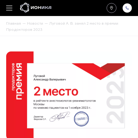
Главная
Новости
Луговой А. В. занял 2 место в премии
Продокторов 2023