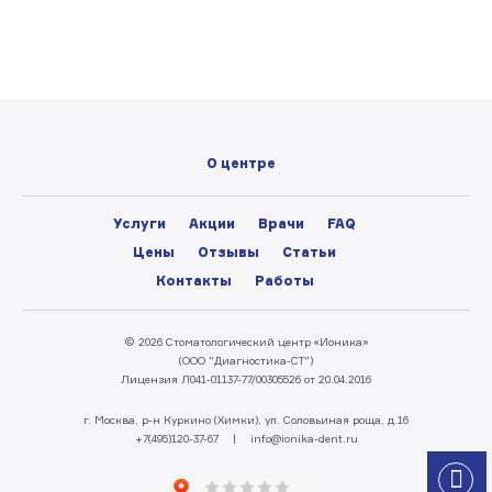
О центре
Услуги
Акции
Врачи
FAQ
Цены
Отзывы
Статьи
Контакты
Работы
© 2026 Стоматологический центр «Ионика»
(ООО "Диагностика-СТ")
Лицензия Л041-01137-77/00305526 от 20.04.2016
г. Москва, р-н Куркино (Химки), ул. Соловьиная роща, д.16
+7(495)120-37-67
|
info@ionika-dent.ru