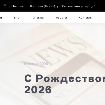
г.Москва, р-н Куркино (Химки), ул. Соловьиная роща, д.16
чи
Блог
Отзывы
Работы
Контакты
6 января 2026
С Рождество
2026