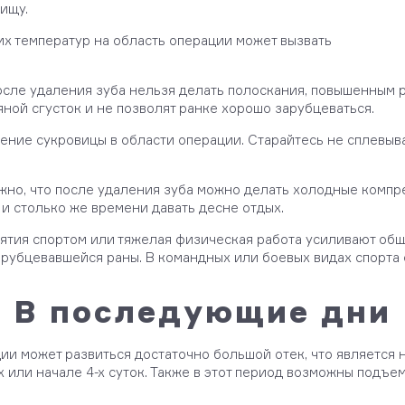
ищу.
их температур на область операции может вызвать
после удаления зуба нельзя делать полоскания, повышенным 
ной сгусток и не позволят ранке хорошо зарубцеваться.
ление сукровицы в области операции. Старайтесь не сплевыв
ажно, что после удаления зуба можно делать холодные компр
 и столько же времени давать десне отдых.
нятия спортом или тяжелая физическая работа усиливают об
убцевавшейся раны. В командных или боевых видах спорта ес
В последующие дни
ации может развиться достаточно большой отек, что являетс
х или начале 4-х суток. Также в этот период возможны подъе