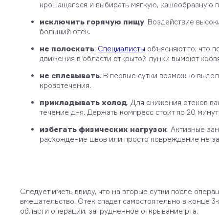
крошащегося и выбирать мягкую, кашеобразную п
исключить горячую пищу
. Воздействие высок
больший отек.
не полоскать
.
Специалисты
объясняют то, что 
движения в области открытой лунки вымоют кровя
не сплевывать
. В первые сутки возможно выде
кровотечения.
прикладывать холод
. Для снижения отеков в
течение дня. Держать компресс стоит по 20 минут
избегать физических нагрузок
. Активные за
расхождение швов или просто повреждение не зар
Следует иметь ввиду, что на вторые сутки после опер
вмешательство. Отек спадет самостоятельно в конце 3-
области операции, затрудненное открывание рта.