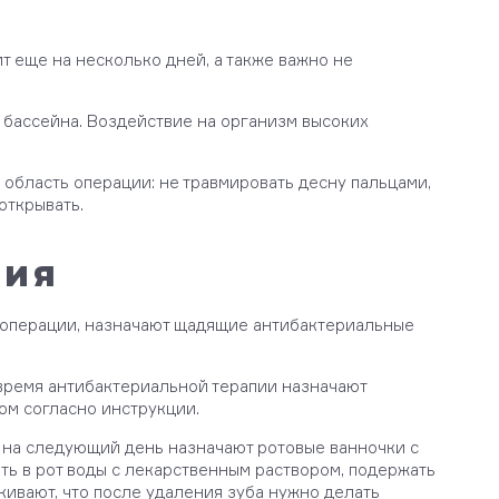
т еще на несколько дней, а также важно не
е бассейна. Воздействие на организм высоких
область операции: не травмировать десну пальцами,
открывать.
пия
и операции, назначают щадящие антибактериальные
время антибактериальной терапии назначают
ом согласно инструкции.
 на следующий день назначают ротовые ванночки с
ть в рот воды с лекарственным раствором, подержать
кивают, что после удаления зуба нужно делать