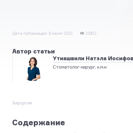
Дата публикации: 9 июня 2021
10811
Автор статьи
Утиашвили Натэла Иосифо
Стоматолог-хирург, к.м.н
Хирургия
Содержание