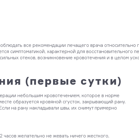
и соблюдать все рекомендации лечащего врача относительно 
ся симптоматикой, характерной для восстановительного пер
 сильных отеков, возникновение кровотечения и в целом уск
ния (первые сутки)
перации небольшим кровотечением, которое в норме
 месте образуется кровяной сгусток, закрывающий рану.
 Если на рану накладывали швы, их снимут примерно
 2 часов желательно не жевать ничего жесткого,