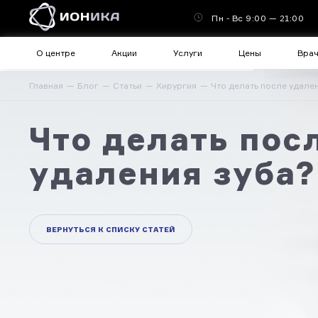
Пн - Вс 9:00 — 21:00
О центре
Акции
Услуги
Цены
Вра
Главная
Блог
Статьи
Хирургия
Что делать после удале
Что делать пос
удаления зуба?
ВЕРНУТЬСЯ К СПИСКУ СТАТЕЙ