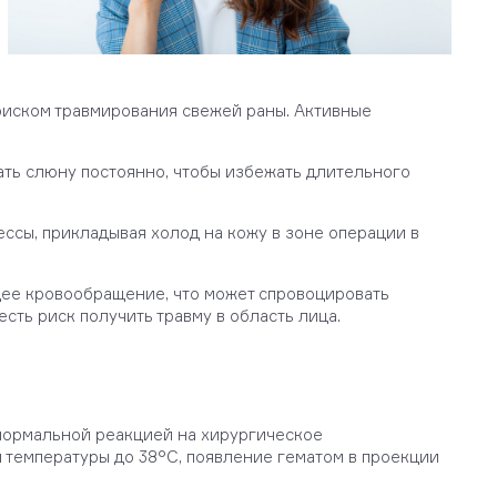
риском травмирования свежей раны. Активные
ать слюну постоянно, чтобы избежать длительного
ессы, прикладывая холод на кожу в зоне операции в
щее кровообращение, что может спровоцировать
ть риск получить травму в область лица.
я нормальной реакцией на хирургическое
м температуры до 38°С, появление гематом в проекции